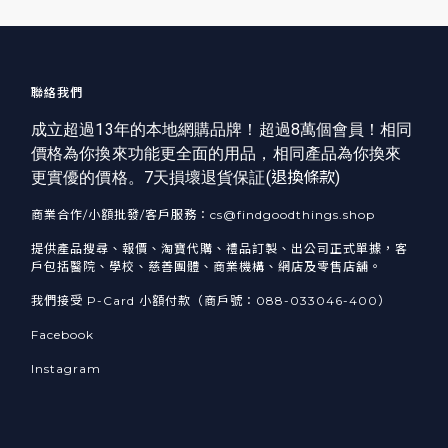
聯絡我們
成立超過13年的本地網購品牌！超過8萬個會員！相同
價格為你換來功能更全面的用品，相同產品為你換來
更實優的價格。7天損壞退貨保証(
退換條款
)
商業合作/小額批發/客戶服務：cs@findgoodthings.shop
提供產品搜尋、報價、淘寶代購、禮品訂製、出公司正式單據，客
戶包括醫院、學校、慈善團體、商業機構、網店及零售店舖。
我們接受 P-Card 小額付款（商戶號：088-033046-400）
Facebook
Instagram