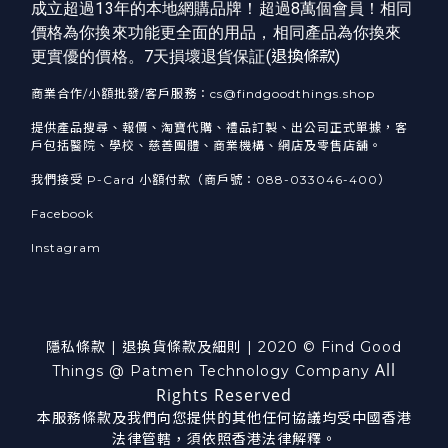
成立超過13年的本地網購品牌！超過8萬個會員！相同
價格為你換來功能更全面的用品，相同產品為你換來
更實優的價格。7天損壞退貨保証(
退換條款
)
商業合作/小額批發/客戶服務：cs@findgoodthings.shop
提供產品搜尋、報價、淘寶代購、禮品訂製、出公司正式單據，客
戶包括醫院、學校、慈善團體、商業機構、網店及零售店舖。
我們接受 P-Card 小額付款（商戶號：088-033046-400）
Facebook
Instagram
隱私條款
|
退換貨
條款及細則
| 2020 © Find Good
All
Things @ Patmen Technology Company
Rights Reserved
本服務條款及我們向您提供的其他任何協議均受中國香港
法律管轄，須依照香港法律解釋。