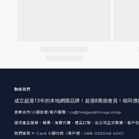
聯絡我們
成立超過13年的本地網購品牌！超過8萬個會員！相同
商業合作/小額批發/客戶服務：cs@findgoodthings.shop
提供產品搜尋、報價、淘寶代購、禮品訂製、出公司正式單據，客戶
我們接受 P-Card 小額付款（商戶號：088-033046-400）