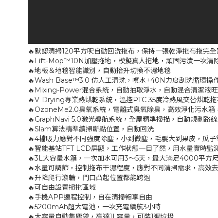
🔥默認清掃120平方呎自動回洗拖布，保持一張乾淨拖布拖完全
🔥Lift-Mop™10N加壓拖地，模擬真人拖地，頑固污漬一次
🔥地板＆地毯智能識別，自動抬升切換不濕地毯
🔥Wash Base™3.0 仿人工清洗，噴水+40N力度刮洗
🔥Mixing-Power混合系統，自動抽取淨水，自動混合清
🔥V-Drying專業熱烘乾系統，溫控PTC 35度冷熱風交替烘
🔥OzoneMe2.0臭氧系統，電離式臭氧除臭，高效淨化污水
🔥GraphNavi 5.0激光導航系統，全屋精準掃描，自動規
🔥Slam算法精準續掃斷點位置，自動回洗
🔥4檔吸力應對不同強度除塵，小到微塵，毛髮大到果皮，瓜子
🔥智能基站TFT LCD屏顯，工作狀態一目了然，用水量實時監
🔥3L大容量水箱，一次加水可用3〜5天，最大滿足4000平方
🔥水量可調節，控制拖布干濕程度，應對不同清掃需求，高效
🔥升降爬行滾輪，門口凸起位置都能跨過
🔥可自由設置掃拖區域
🔥手機APP遠程控制，自在清掃暢享自由
🔥5200mAh超大電池，一次充電續航3小時
🔥大容量自動集塵袋，高達1L容量，可裝1週垃圾