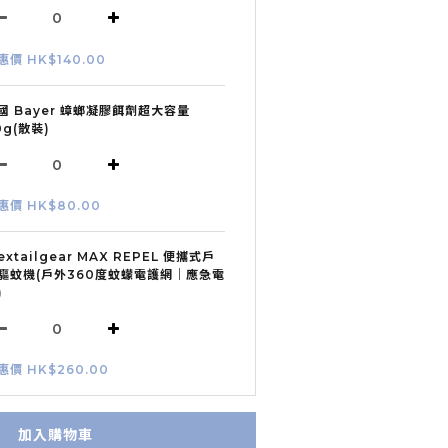
惠價 HK$140.00
國 Bayer 蟑螂凝膠餌劑超大容量
0g(散裝)
惠價 HK$80.00
lextailgear MAX REPEL 便攜式戶
驅蚊機(戶外360度蚊蠓電護網｜應急電
)
惠價 HK$260.00
加入購物車