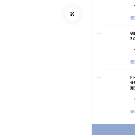
優
德
3
優
F
外
源
優