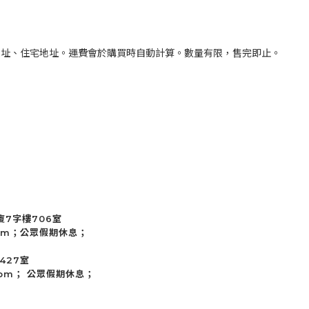
商地址、住宅地址。運費會於購買時自動計算。數量有限，售完即止。
廈7字樓706室
 6pm；公眾假期休息；
427室
 6pm； 公眾假期休息；