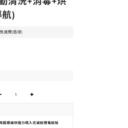
自動清洗+消毒+烘
航)
免運費(香港)
灣超級捕快強力吸入式滅蚊燈電蚊拍