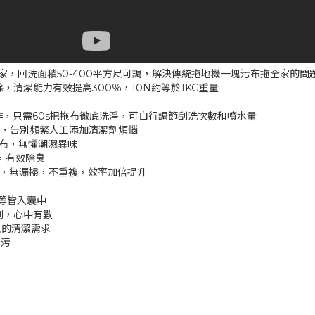
家，回洗面積50-400平方尺可調，解決傳統拖地機一塊污布拖全家的問
清除，清潔能力有效提高300％，10N約等於1KG重量
循環操作，只需60s把拖布徹底洗淨，可自行調節刮洗次數和噴水量
潔液旺，告別頻繁人工添加清潔劑煩惱
乾拖布，無懼潮濕異味
箱，有效除臭
劃路線，無漏掃，不重複，效率加倍提升
等皆入囊中
測，心中有數
尺的清潔需求
去污