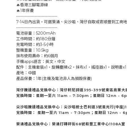
🔥香港三腳電源線
🔥1年保養
-----------------------------
7-14日內出貨，可選葵涌、尖沙咀、灣仔自取或寄順豐到工
-----------------------------
電池容量：5200mAh
工作時間：約180分鐘
充電時間：約3-5小時
整機重量：10.5kg
抹布使用壽命：約6個月
手機apps語言：英文，中文
配件：主機套裝x1，旋轉塵掃x2，抹布x1，搖控器x1，說明書x1
產地：中國
產品保養：1年(主機及電池非人為損毀保養)
灣仔騰達禮品兌換中心：灣仔軒尼詩道395-399號東區商業大
兌換時間：星期一至六 11am - 7:30pm；星期日 12nn -
尖沙咀騰達禮品兌換中心：尖沙咀梳士巴利道3號星光行(中座)1
兌換時間： 星期一至六 11am - 7:30pm；星期日 12nn -
葵涌禮品兌換中心：葵涌打磚砰街68號和豐工業中心1108A室