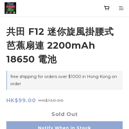
共田 F12 迷你旋風掛腰式
芭蕉扇連 2200mAh
18650 電池
free shipping for orders over $1000 in Hong Kong on
order
HK$99.00
HK$130.00
Sold Out
Notify When in Stock