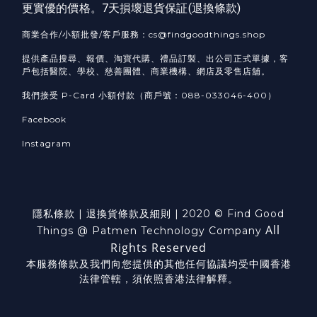
更實優的價格。7天損壞退貨保証(
退換條款
)
商業合作/小額批發/客戶服務：cs@findgoodthings.shop
提供產品搜尋、報價、淘寶代購、禮品訂製、出公司正式單據，客
戶包括醫院、學校、慈善團體、商業機構、網店及零售店舖。
我們接受 P-Card 小額付款（商戶號：088-033046-400）
Facebook
Instagram
隱私條款
|
退換貨
條款及細則
| 2020 © Find Good
All
Things @ Patmen Technology Company
Rights Reserved
本服務條款及我們向您提供的其他任何協議均受中國香港
法律管轄，須依照香港法律解釋。