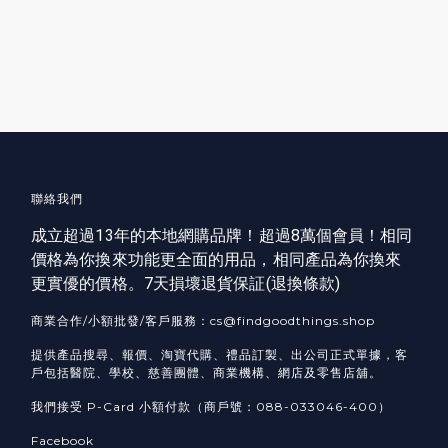
聯絡我們
成立超過13年的本地網購品牌！超過8萬個會員！相同
價格為你換來功能更全面的用品，相同產品為你換來
更實優的價格。7天損壞退貨保証(
退換條款
)
商業合作/小額批發/客戶服務：cs@findgoodthings.shop
提供產品搜尋、報價、淘寶代購、禮品訂製、出公司正式單據，客
戶包括醫院、學校、慈善團體、商業機構、網店及零售店舖。
我們接受 P-Card 小額付款（商戶號：088-033046-400）
Facebook