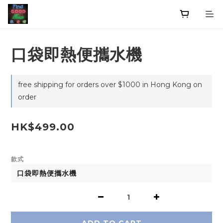
口袋即熱便攜水機
free shipping for orders over $1000 in Hong Kong on
order
HK$499.00
款式