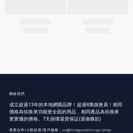
聯絡我們
成立超過13年的本地網購品牌！超過8萬個會員！相同
價格為你換來功能更全面的用品，相同產品為你換來
更實優的價格。7天損壞退貨保証(
退換條款
)
商業合作/小額批發/客戶服務：cs@findgoodthings.shop