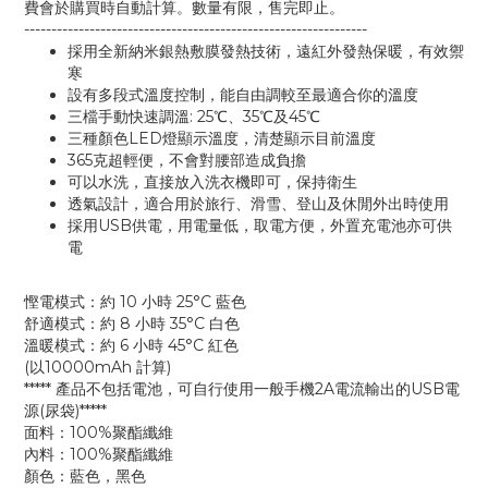
費會於購買時自動計算。數量有限，售完即止。
---------------------------------------------------------------
採用全新納米銀熱敷膜發熱技術，遠紅外發熱保暖，有效禦
寒
設有多段式溫度控制，能自由調較至最適合你的溫度
三檔手動快速調溫: 25℃、35℃及45℃
三種顏色LED燈顯示溫度，清楚顯示目前溫度
365克超輕便，不會對腰部造成負擔
可以水洗，直接放入洗衣機即可，保持衛生
透氣設計，適合用於旅行、滑雪、登山及休閒外出時使用
採用USB供電，用電量低，取電方便，外置充電池亦可供
電
慳電模式：約 10 小時 25°C 藍色
舒適模式：約 8 小時 35°C 白色
溫暖模式：約 6 小時 45°C 紅色
(以10000mAh 計算)
***** 產品不包括電池，可自行使用一般手機2A電流輸出的USB電
源(尿袋)*****
面料：100%聚酯纖維
內料：100%聚酯纖維
顏色：藍色，黑色