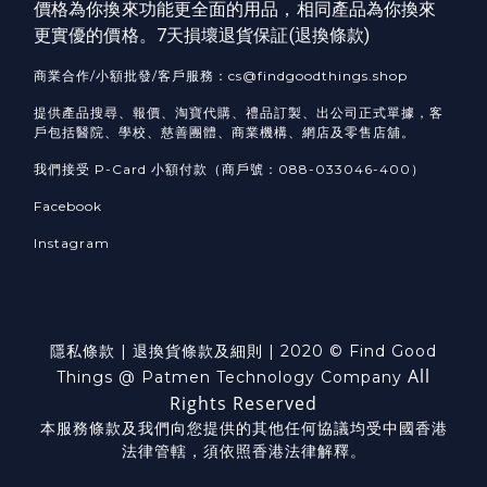
價格為你換來功能更全面的用品，相同產品為你換來
更實優的價格。7天損壞退貨保証(
退換條款
)
商業合作/小額批發/客戶服務：cs@findgoodthings.shop
提供產品搜尋、報價、淘寶代購、禮品訂製、出公司正式單據，客
戶包括醫院、學校、慈善團體、商業機構、網店及零售店舖。
我們接受 P-Card 小額付款（商戶號：088-033046-400）
Facebook
Instagram
隱私條款
|
退換貨
條款及細則
| 2020 © Find Good
All
Things @ Patmen Technology Company
Rights Reserved
本服務條款及我們向您提供的其他任何協議均受中國香港
法律管轄，須依照香港法律解釋。