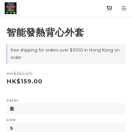
智能發熱背心外套
free shipping for orders over $1000 in Hong Kong on
order
HK$250.00
HK$159.00
color
size