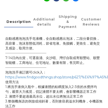
Shipping
Additional
Customer
Description
&
details
Reviews
Payment
自動感應泡泡洗手皂液機，全自動感應出泡沫，二段分量切換，
高容量，泡沫形態低消耗，節省皂液。免接觸，更衛生，避免交
叉感染，取用方便。
----------------------------------
7-14日內出貨，可選葵涌、尖沙咀、灣仔自取或寄順豐站、順豐
智能櫃，工商地址、住宅地址。數量有限，售完即止。
----------------------------------
泡泡洗手液訂購可click入：
https://www.findgoodthings.shop/store/p627/%
使用方法
1.將洗手液倒入瓶中，根據液體的粘稠度加入2-3倍的水攪拌均
勻，嚴禁大力搖晃，切記液體不要太稠，會影響機器正常工作
2. 液體不要超過最高水位，超出水位將無法正常工作
3.整個機身請勿倒放或傾斜著，否則會容易溢水到機身，令機器無
法工作