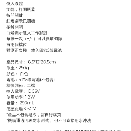
倒入液體
旋轉，打開瓶蓋
按開關健
紅燈顯示已關機
按鍵開關
白燈顯示進入工作狀態
每按一次（+/- ）可以循環調節
有兩個檔位
對應正負極，放入四節5號電池
產品尺寸： 8.5*12*20.5cm
淨重：250g
顏色： 白色
電池：4節5號電池(不包含)
檔位調節：二檔
輸入電壓： DC6V
使用功率: 1.8W
容量： 250mL
感應距離:3-5CM
*產品不包含皂液，需自行購買
*機頭通過四級防水測試， 但不可直接用水沖洗