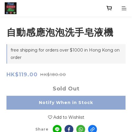
自動感應泡泡洗手皂液機
free shipping for orders over $1000 in Hong Kong on
order
HK$119.00
HK$180.00
Sold Out
Notify When in Stock
Add to Wishlist
Share