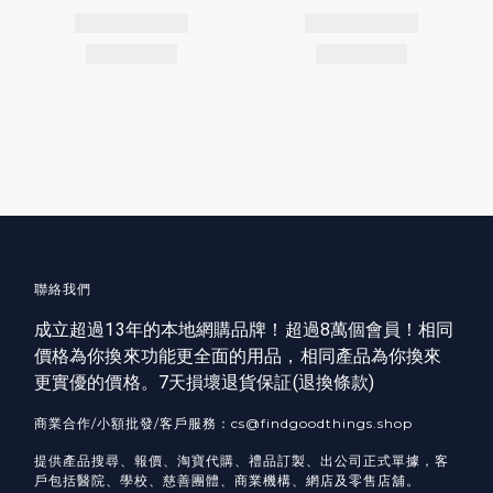
聯絡我們
成立超過13年的本地網購品牌！超過8萬個會員！相同
價格為你換來功能更全面的用品，相同產品為你換來
更實優的價格。7天損壞退貨保証(
退換條款
)
商業合作/小額批發/客戶服務：cs@findgoodthings.shop
提供產品搜尋、報價、淘寶代購、禮品訂製、出公司正式單據，客
戶包括醫院、學校、慈善團體、商業機構、網店及零售店舖。