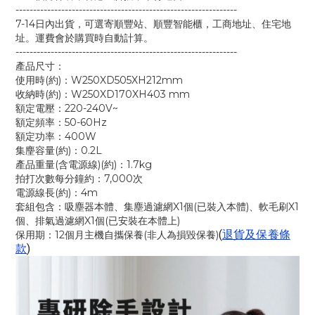
---------------------------------------------------------------
7-14日內出貨，可選寄順豐站、順豐智能櫃，工商地址、住宅地
址。運費會於購買時自動計算。
---------------------------------------------------------------
產品尺寸：
使用時(約)：W250XD505XH212mm
收納時(約)：W250XD170XH403 mm
額定電壓：220-240V~
額定頻率：50-60Hz
額定功率：400W
集麈容量(約)：0.2L
產品重量(含電源線)(約)：1.7kg
拍打次數每分鐘約：7,000次
電源線長(約)：4m
套組包含：吸塵器本體、集塵過濾網X1個(已裝入本體)、軟毛刷X1
個、排氣過濾網X1個(已安裝在本體上)
(
退貨及保養條
保用期：12個月主機自攜保養(非人為損毀保養)
款
)