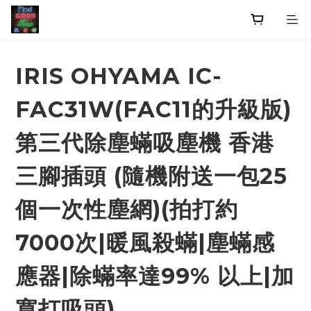
IRIS OHYAMA IC-
FAC31W(FAC11的升級版)
第三代除塵蟎吸塵機 香港
三腳插頭 (隨機附送一包25
個一次性塵網)(拍打約
7000次|暖風殺蟎|塵蟎感
應器|除蟎率達99% 以上|加
寬打吸頭)