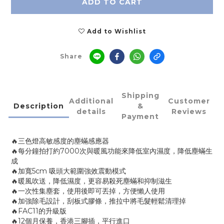
ADD TO CART
Add to Wishlist
Share
Shipping
Additional
Customer
Description
&
details
Reviews
Payment
🔥三色燈高敏感度的塵蟎感應器
🔥每分鐘拍打約7000次與暖風功能來降低室內濕度，降低塵蟎生
成
🔥加寬5cm 吸頭大範圍強效震動模式
🔥暖風吹送，降低濕度，更容易殺死塵蟎和抑制滋生
🔥一次性集塵套，使用後即可丟掉，方便懶人使用
🔥加強除毛設計，刮板式膠條，推拉中將毛髮輕鬆清理掉
🔥FAC11的升級版
🔥12個月保養，香港三腳插，平行進口