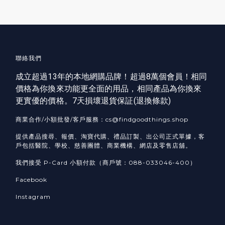
聯絡我們
成立超過13年的本地網購品牌！超過8萬個會員！相同
價格為你換來功能更全面的用品，相同產品為你換來
更實優的價格。7天損壞退貨保証(
退換條款
)
商業合作/小額批發/客戶服務：cs@findgoodthings.shop
提供產品搜尋、報價、淘寶代購、禮品訂製、出公司正式單據，客
戶包括醫院、學校、慈善團體、商業機構、網店及零售店舖。
我們接受 P-Card 小額付款（商戶號：088-033046-400）
Facebook
Instagram