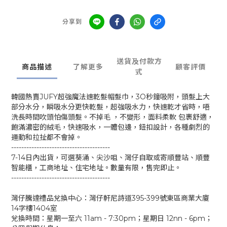
分享到
送貨及付款方
商品描述
了解更多
顧客評價
式
韓國熱賣JUFY超強魔法速乾髮帽髮巾，3O秒鐘吸附，頭髮上大
部分水分，瞬吸水分更快乾髮，超強吸水力，快速乾才省時，唔
洗長時間吹頭怕傷頭髮。不掉毛 ，不變形，面料柔軟 包裹舒適，
飽滿濃密的絨毛，快速吸水，一體包邊，鈕扣設計，各種劇烈的
運動和拉扯都不會掉。
---------------------------------------
7-14日內出貨，可選葵涌、尖沙咀、灣仔自取或寄順豐站、順豐
智能櫃，工商地址、住宅地址。數量有限，售完即止。
---------------------------------------
灣仔騰達禮品兌換中心：灣仔軒尼詩道395-399號東區商業大廈
14字樓1404室
兌換時間：星期一至六 11am - 7:30pm；星期日 12nn - 6pm；