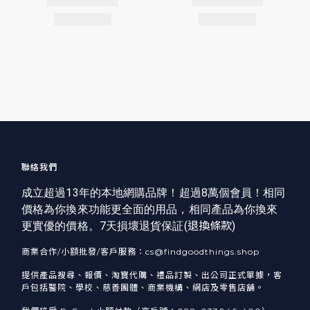
聯絡我們
成立超過13年的本地網購品牌！超過8萬個會員！相同
價格為你換來功能更全面的用品，相同產品為你換來
更實優的價格。7天損壞退貨保証(
退換條款
)
商業合作/小額批發/客戶服務：cs@findgoodthings.shop
提供產品搜尋、報價、淘寶代購、禮品訂製、出公司正式單據，客
戶包括醫院、學校、慈善團體、商業機構、網店及零售店舖。