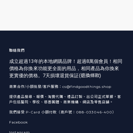
聯絡我們
成立超過13年的本地網購品牌！超過8萬個會員！相同
價格為你換來功能更全面的用品，相同產品為你換來
更實優的價格。7天損壞退貨保証(
退換條款
)
商業合作/小額批發/客戶服務：cs@findgoodthings.shop
提供產品搜尋、報價、淘寶代購、禮品訂製、出公司正式單據，客
戶包括醫院、學校、慈善團體、商業機構、網店及零售店舖。
我們接受 P-Card 小額付款（商戶號：088-033046-400）
Facebook
Instagram