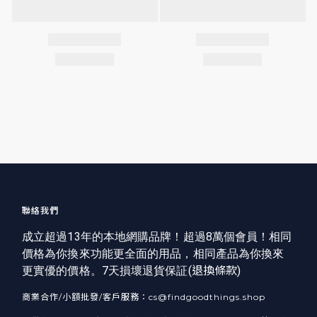
聯絡我們
成立超過13年的本地網購品牌！超過8萬個會員！相同
價格為你換來功能更全面的用品，相同產品為你換來
更實優的價格。7天損壞退貨保証(
退換條款
)
商業合作/小額批發/客戶服務：cs@findgoodthings.shop