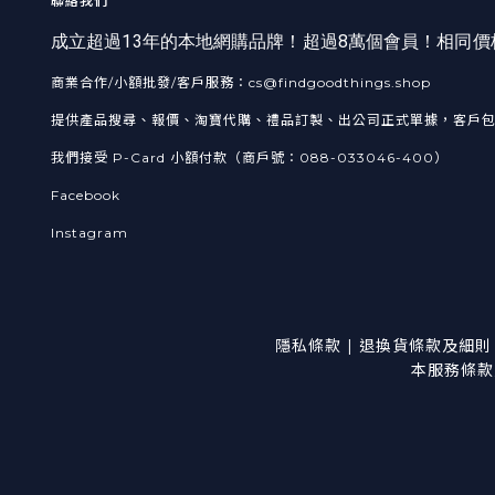
聯絡我們
成立超過13年的本地網購品牌！超過8萬個會員！相同
商業合作/小額批發/客戶服務：cs@findgoodthings.shop
提供產品搜尋、報價、淘寶代購、禮品訂製、出公司正式單據，客戶
我們接受 P-Card 小額付款（商戶號：088-033046-400）
Facebook
Instagram
隱私條款
|
退換貨
條款及細則
本服務條款