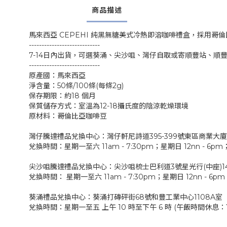
商品描述
馬來西亞 CEPEHI 純黑無糖美式冷熱即溶咖啡禮盒，採用
----------------------------
7-14日內出貨，可選葵涌、尖沙咀、灣仔自取或寄順豐站、順
----------------------------
原產國：馬來西亞
淨含量：50條/100條(每條2g)
保存期限：約18 個月
保質儲存方式：室溫為12-18攝氏度的陰涼乾燥環境
原材料：哥倫比亞咖啡豆
灣仔騰達禮品兌換中心：灣仔軒尼詩道395-399號東區商業大廈1
兌換時間：星期一至六 11am - 7:30pm；星期日 12nn - 6
尖沙咀騰達禮品兌換中心：尖沙咀梳士巴利道3號星光行(中座)14
兌換時間： 星期一至六 11am - 7:30pm；星期日 12nn - 6
葵涌禮品兌換中心：葵涌打磚砰街68號和豐工業中心1108A室
兌換時間：星期一至五 上午 10 時至下午 6 時 (午飯時間休息：下