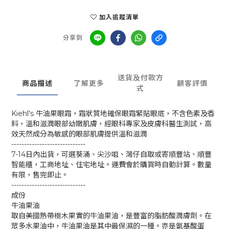
加入追蹤清單
分享到
送貨及付款方
商品描述
了解更多
顧客評價
式
Kiehl's 牛油果眼霜，霜狀質地確保眼霜緊貼眼底，不含色素及香
料，溫和滋潤眼部幼嫩肌膚，經眼科專家及皮膚科醫生測試，高
效天然成分為敏感的眼部肌膚提供溫和滋潤
-----------------------------
7-14日內出貨，可選葵涌、尖沙咀、灣仔自取或寄順豐站、順豐
智能櫃，工商地址、住宅地址。運費會於購買時自動計算。數量
有限，售完即止。
-----------------------------
成份
牛油果油
取自美國熱帶樹木果實的牛油果油，是豐富的脂肪酸潤膚劑。在
眾多水果油中，牛油果油是其中最保濕的一種。亦是氨基酸蛋