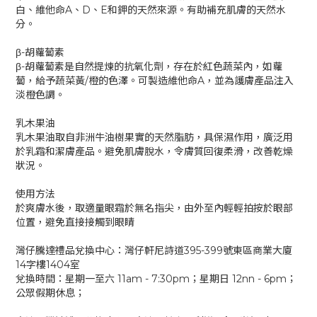
白、維他命A、D、E和鉀的天然來源。有助補充肌膚的天然水
分。
β-胡蘿蔔素
β-胡蘿蔔素是自然提煉的抗氧化劑，存在於紅色蔬菜內，如蘿
蔔，給予蔬菜黃/橙的色澤。可製造維他命A，並為護膚產品注入
淡橙色調。
乳木果油
乳木果油取自非洲牛油樹果實的天然脂肪，具保濕作用，廣泛用
於乳霜和潔膚產品。避免肌膚脫水，令膚質回復柔滑，改善乾燥
狀況。
使用方法
於爽膚水後，取適量眼霜於無名指尖，由外至內輕輕拍按於眼部
位置，避免直接接觸到眼睛
灣仔騰達禮品兌換中心：灣仔軒尼詩道395-399號東區商業大廈
14字樓1404室
兌換時間：星期一至六 11am - 7:30pm；星期日 12nn - 6pm；
公眾假期休息；