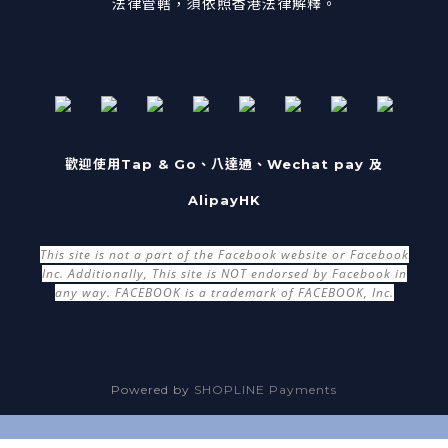
法律管轄，須依照香港法律解釋。
歡迎使用Tap & Go、八達通、Wechat pay 及
AlipayHK
This site is not a part of the Facebook website or Facebook
Inc. Additionally, This site is NOT endorsed by Facebook in
any way. FACEBOOK is a trademark of FACEBOOK, Inc.
Powered by
SHOPLINE Payments